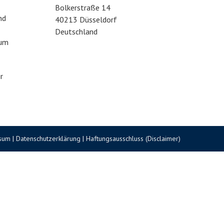
Bolkerstraße 14
nd
40213 Düsseldorf
Deutschland
rum
r
sum
|
Datenschutzerklärung
|
Haftungsausschluss (Disclaimer)